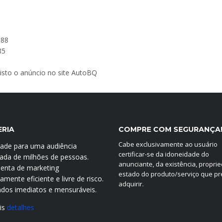
888
85
 visto o anúncio no site AutoBQ
ERIA
COMPRE COM SEGURANÇA
Cabe exclusivamente ao usuário
idade para uma audiência
certificar-se da idoneidade do
icada de milhões de pessoas.
anunciante, da existência, propri
enta de marketing
estado do produto/serviço que p
mente eficiente e livre de risco.
adquirir.
ados imediatos e mensuráveis.
is
detalhes