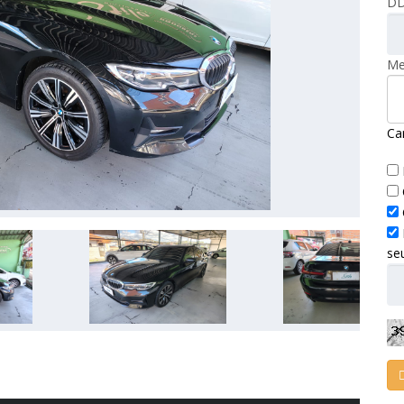
DD
Me
Ca
se