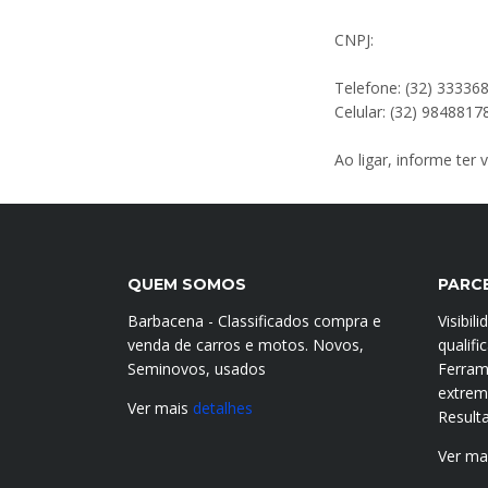
CNPJ:
Telefone: (32) 33336
Celular: (32) 9848817
Ao ligar, informe ter
QUEM SOMOS
PARC
Barbacena - Classificados compra e
Visibil
venda de carros e motos. Novos,
qualif
Seminovos, usados
Ferram
extrema
Ver mais
detalhes
Result
Ver ma