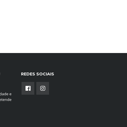
!
REDES SOCIAIS
edade e
retende