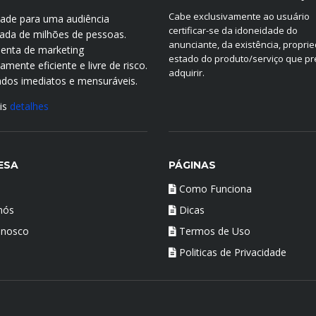
Cabe exclusivamente ao usuário
idade para uma audiência
certificar-se da idoneidade do
icada de milhões de pessoas.
anunciante, da existência, propri
enta de marketing
estado do produto/serviço que p
mente eficiente e livre de risco.
adquirir.
ados imediatos e mensuráveis.
is
detalhes
ESA
PÁGINAS
Como Funciona
nós
Dicas
onosco
Termos de Uso
Politicas de Privacidade