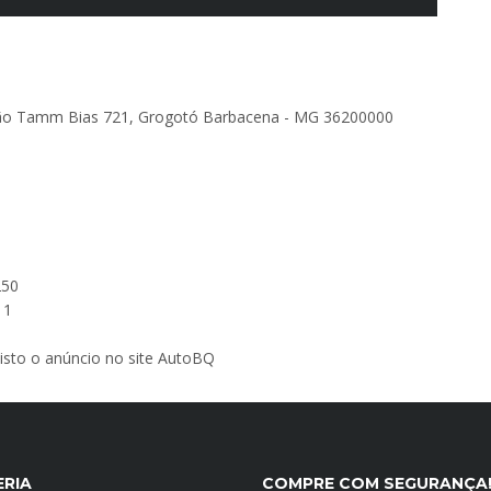
mão Tamm Bias 721, Grogotó Barbacena - MG 36200000
250
11
 visto o anúncio no site AutoBQ
ERIA
COMPRE COM SEGURANÇA