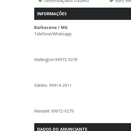
Desembaçador trazeiro
Vidro elé
INFORMAÇÕES
Barbacena / MG
Telefone/Whatsapp
Wellington:99972-9279
Edinho: 99914-2911
Wendell: 99972-9279
DADOS DO ANUNCIANTE