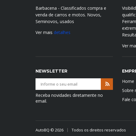
Barbacena - Classificados compra e
Visibil
venda de carros e motos. Novos,
qualif
Seminovos, usados
Ferram
extrema
Ver mais
detalhes
Result
Ver ma
NEWSLETTER
EMPR
Home
Sobre 
Receba novidades diretamente no
Fale c
email.
AutoBQ © 2026
Todos os direitos reservados