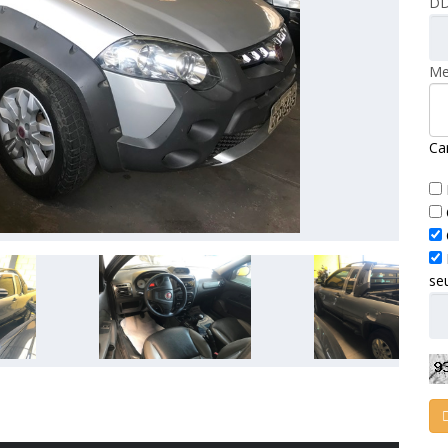
DD
Me
Ca
se