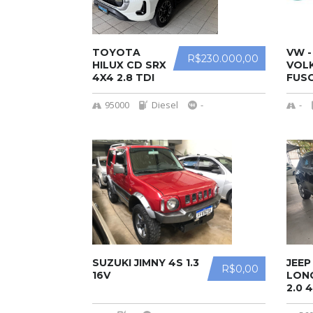
TOYOTA
VW -
R$230.000,00
HILUX CD SRX
VOL
4X4 2.8 TDI
FUS
16V DIESEL
AUT.
95000
Diesel
-
-
SUZUKI JIMNY 4S 1.3
JEE
R$0,00
16V
LON
2.0 
16V 