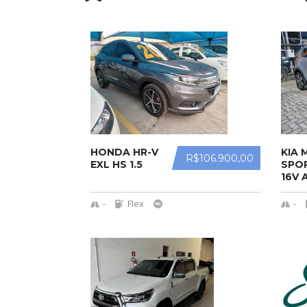
HONDA HR-V
KIA
R$106.900,00
EXL HS 1.5
SPOR
16V 
-
Flex
-