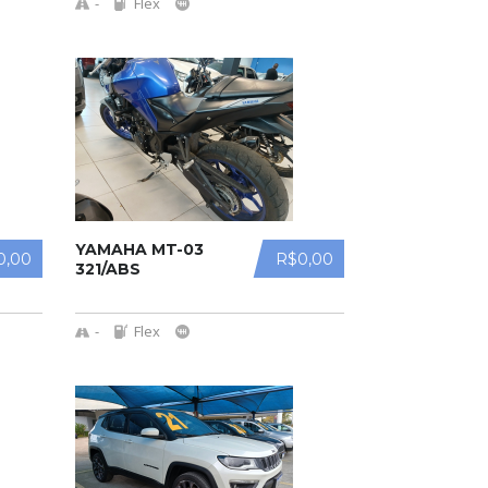
1.0 T.FLEX 8V
-
Flex
4P
YAMAHA MT-03
0,00
R$0,00
321/ABS
-
Flex