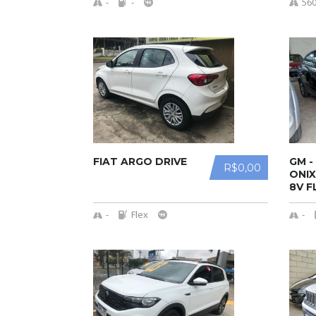
-
-
56
FIAT ARGO DRIVE
GM -
R$0,00
ONIX
8V F
MEC.
-
Flex
-