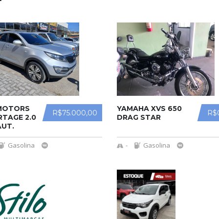
 MOTORS
YAMAHA XVS 650
R$75.000,00
R$
TAGE 2.0
DRAG STAR
AUT.
Gasolina
-
Gasolina