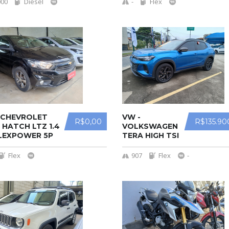
000
Diesel
-
Flex
 CHEVROLET
VW -
R$0,00
R$135.90
 HATCH LTZ 1.4
VOLKSWAGEN
LEXPOWER 5P
TERA HIGH TSI
Flex
907
Flex
-