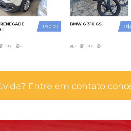
 RENEGADE
BMW G 310 GS
R$0,00
R$
RT
Flex
-
-
Flex
vida? Entre em contato conos