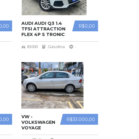
AUDI AUDI Q3 1.4
0,00
R$0,00
TFSI ATTRACTION
FLEX 4P S TRONIC
83000
Gasolina
-
VW -
0,00
R$33.000,00
VOLKSWAGEN
VOYAGE
COMFORTLINE