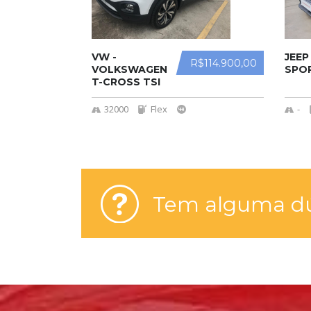
VW -
JEEP
R$114.900,00
VOLKSWAGEN
SPO
T-CROSS TSI
32000
Flex
-
Tem alguma dú