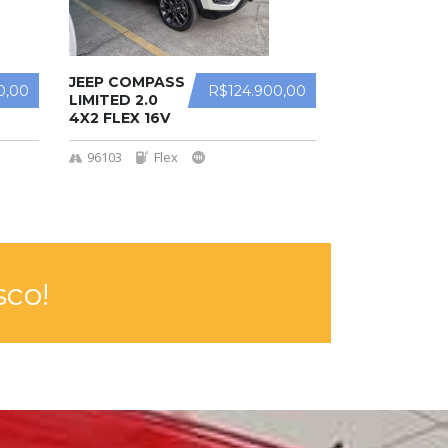
JEEP COMPASS
0,00
R$124.900,00
LIMITED 2.0
4X2 FLEX 16V
AUT.
96103
Flex
co!