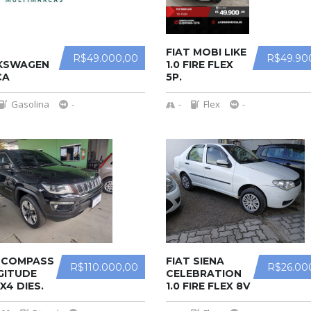
FIAT MOBI LIKE
R$49.000,00
R$49.90
KSWAGEN
1.0 FIRE FLEX
CA
5P.
Gasolina
-
-
Flex
-
P COMPASS
FIAT SIENA
R$110.000,00
R$26.00
GITUDE
CELEBRATION
4X4 DIES.
1.0 FIRE FLEX 8V
AUT.
4P