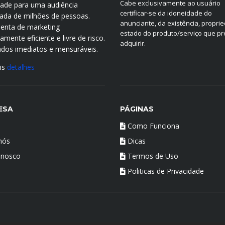
Cabe exclusivamente ao usuário
idade para uma audiência
certificar-se da idoneidade do
icada de milhões de pessoas.
anunciante, da existência, propri
enta de marketing
estado do produto/serviço que p
mente eficiente e livre de risco.
adquirir.
ados imediatos e mensuráveis.
is
detalhes
ESA
PÁGINAS
Como Funciona
nós
Dicas
onosco
Termos de Uso
Politicas de Privacidade