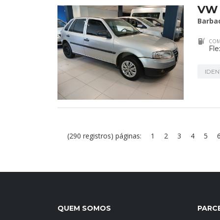
VW 
Barba
COM
Fle
IDEN
(290 registros) páginas:
1
2
3
4
5
QUEM SOMOS
PARC