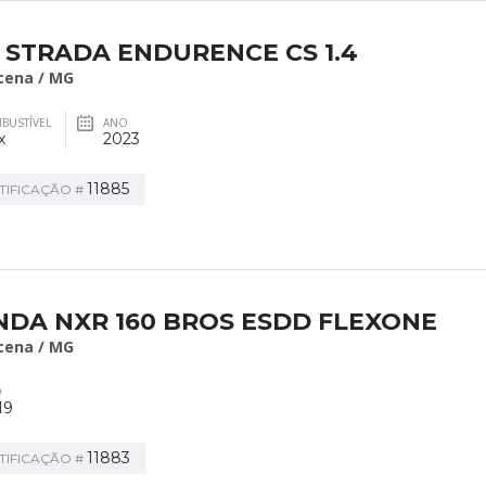
t STRADA ENDURENCE CS 1.4
cena / MG
BUSTÍVEL
ANO
x
2023
11885
TIFICAÇÃO #
DA NXR 160 BROS ESDD FLEXONE
cena / MG
O
19
11883
TIFICAÇÃO #