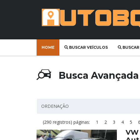
HOME
BUSCAR VEÍCULOS
BUSCAR
Busca Avançad
ORDENAÇÃO
(290 registros) páginas:
1
2
3
4
5
VW 
Aut