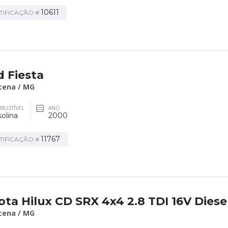
10611
TIFICAÇÃO #
d Fiesta
cena / MG
BUSTÍVEL
ANO
olina
2000
11767
TIFICAÇÃO #
ota Hilux CD SRX 4x4 2.8 TDI 16V Diese
cena / MG