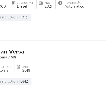
COMBUSTÍVEL
ANO
TRANSMISSÃO
000
Diesel
2021
Automático
11013
TIFICAÇÃO #
san Versa
cena / MG
BUSTÍVEL
ANO
olina
2019
10612
TIFICAÇÃO #