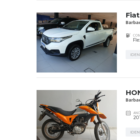
Fia
Barba
COM
Fle
IDEN
HON
Barba
AN
20
IDEN