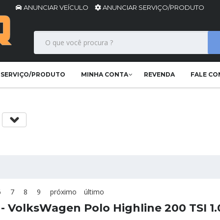
ANUNCIAR VEÍCULO
ANUNCIAR SERVIÇO/PRODUTO
 SERVIÇO/PRODUTO
MINHA CONTA
REVENDA
FALE C
a
6
7
8
9
próximo
último
- VolksWagen Polo Highline 200 TSI 1.0
.