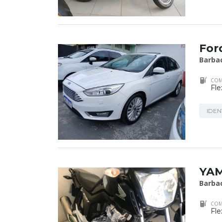
Ford
Barba
COM
Fle
IDEN
YAM
Barba
COM
Fle