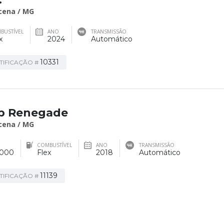
cena / MG
BUSTÍVEL
ANO
TRANSMISSÃO
x
2024
Automático
10331
TIFICAÇÃO #
p Renegade
cena / MG
COMBUSTÍVEL
ANO
TRANSMISSÃO
000
Flex
2018
Automático
11139
TIFICAÇÃO #