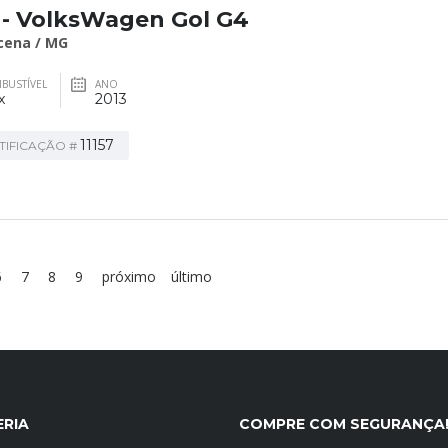
- VolksWagen Gol G4
cena / MG
BUSTÍVEL
ANO
x
2013
11157
TIFICAÇÃO #
6
7
8
9
próximo
último
ERIA
COMPRE COM SEGURANÇA