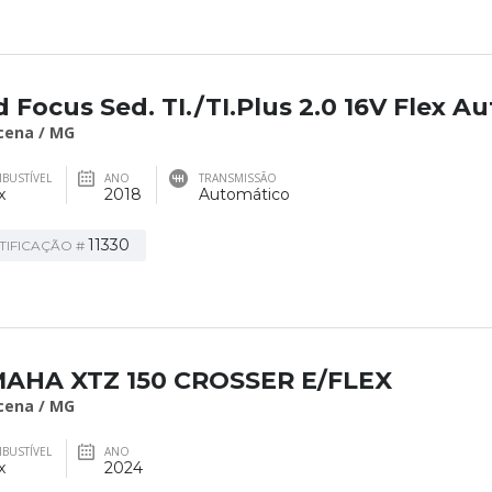
 Focus Sed. TI./TI.Plus 2.0 16V Flex Au
cena / MG
BUSTÍVEL
ANO
TRANSMISSÃO
x
2018
Automático
11330
TIFICAÇÃO #
AHA XTZ 150 CROSSER E/FLEX
cena / MG
BUSTÍVEL
ANO
x
2024