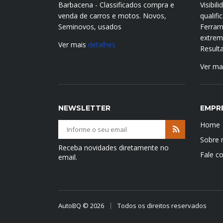
Barbacena - Classificados compra e
Visibil
venda de carros e motos. Novos,
qualif
Seminovos, usados
Ferram
extrema
Ver mais
detalhes
Result
Ver ma
NEWSLETTER
EMPR
Home
Sobre 
Receba novidades diretamente no
Fale c
email.
AutoBQ © 2026
Todos os direitos reservados