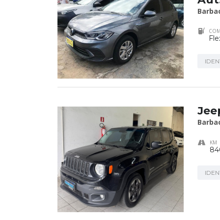
Barba
COM
Fle
IDEN
Jee
Barba
KM
84
IDEN