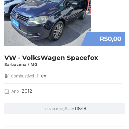
R$0,00
VW - VolksWagen Spacefox
Barbacena / MG
Combustível
Flex
Ano
2012
11848
IDENTIFICAÇÃO #