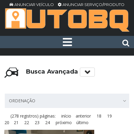
ANUNCIAR VEÍCULO
ANUNCIAR SERVIÇO/PRODUTO
Busca Avançada
ORDENAÇÃO
(278 registros) páginas:
início
anterior
18
19
20
21
22
23
24
próximo
último