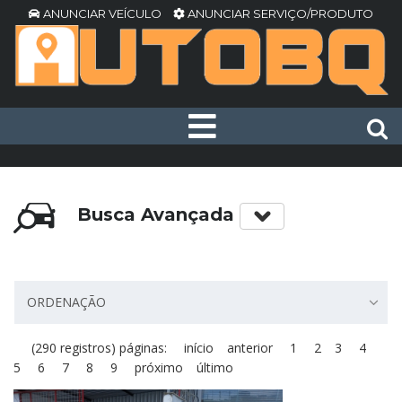
ANUNCIAR VEÍCULO
ANUNCIAR SERVIÇO/PRODUTO
Busca Avançada
ORDENAÇÃO
(290 registros) páginas:
início
anterior
1
2
3
4
5
6
7
8
9
próximo
último