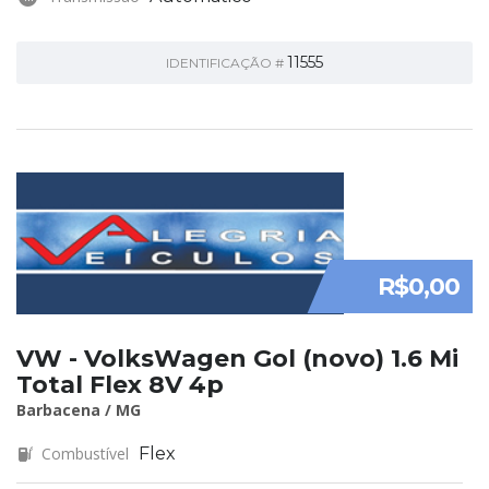
11555
IDENTIFICAÇÃO #
R$0,00
VW - VolksWagen Gol (novo) 1.6 Mi
Total Flex 8V 4p
Barbacena / MG
Combustível
Flex