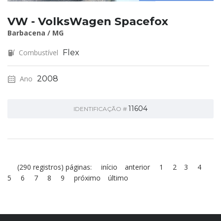
VW - VolksWagen Spacefox
Barbacena / MG
Combustível
Flex
Ano
2008
11604
IDENTIFICAÇÃO #
(290 registros) páginas:
início
anterior
1
2
3
4
5
6
7
8
9
próximo
último