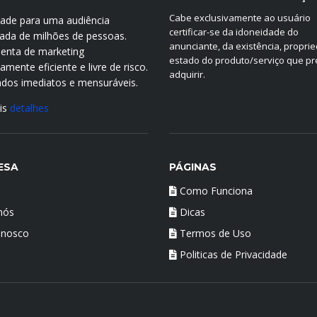
Cabe exclusivamente ao usuário
idade para uma audiência
certificar-se da idoneidade do
icada de milhões de pessoas.
anunciante, da existência, propri
enta de marketing
estado do produto/serviço que p
mente eficiente e livre de risco.
adquirir.
ados imediatos e mensuráveis.
is
detalhes
ESA
PÁGINAS
Como Funciona
nós
Dicas
onosco
Termos de Uso
Politicas de Privacidade