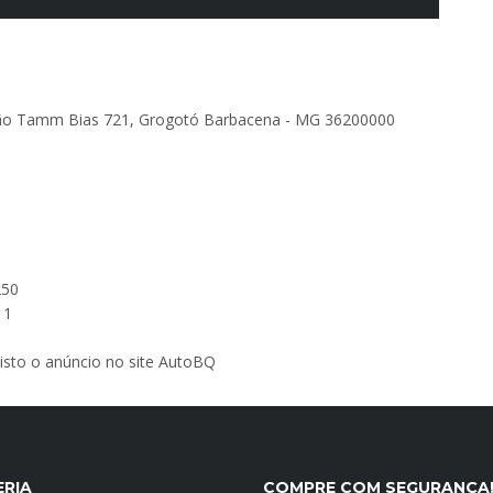
mão Tamm Bias 721, Grogotó Barbacena - MG 36200000
250
11
 visto o anúncio no site AutoBQ
ERIA
COMPRE COM SEGURANÇA