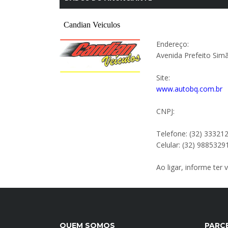
Endereço:
Avenida Prefeito Si
Site:
www.autobq.com.br
CNPJ:
Telefone: (32) 33321
Celular: (32) 9885329
Ao ligar, informe ter
QUEM SOMOS
PARC