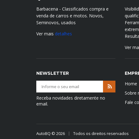
Barbacena - Classificados compra e
Visibil
venda de carros e motos. Novos,
qualif
Seminovos, usados
Ferram
extrema
Ver mais
detalhes
Result
Ver ma
NEWSLETTER
EMPR
Home
Sobre 
Receba novidades diretamente no
Fale c
email.
AutoBQ © 2026
Todos os direitos reservados