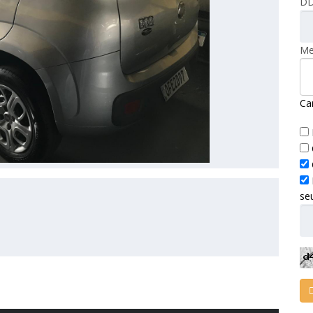
DD
Me
Ca
se