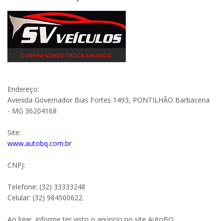
Endereço:
Avenida Governador Bias Fortes 1493, PONTILHÃO Barbacena
- MG 36204168
Site:
www.autobq.com.br
CNPJ:
Telefone: (32) 33333248
Celular: (32) 984500622
Ao ligar, informe ter visto o anúncio no site AutoBQ