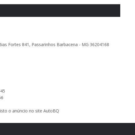
Bias Fortes 841, Passarinhos Barbacena - MG 36204168
445
56
 visto o anúncio no site AutoBQ