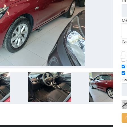
DD
Me
Ca
se