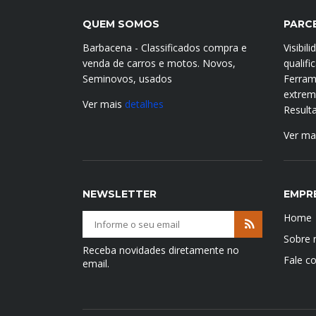
QUEM SOMOS
PARC
Barbacena - Classificados compra e
Visibil
venda de carros e motos. Novos,
qualif
Seminovos, usados
Ferram
extrema
Ver mais
detalhes
Result
Ver ma
NEWSLETTER
EMPR
Home
Sobre 
Receba novidades diretamente no
Fale c
email.