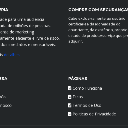
ERIA
COMPRE COM SEGURANÇA
Cabe exclusivamente ao usuário
idade para uma audiência
certificar-se da idoneidade do
icada de milhões de pessoas.
anunciante, da existência, propri
enta de marketing
estado do produto/serviço que p
mente eficiente e livre de risco.
adquirir.
ados imediatos e mensuráveis.
is
detalhes
ESA
PÁGINAS
Como Funciona
nós
Dicas
onosco
Termos de Uso
Politicas de Privacidade