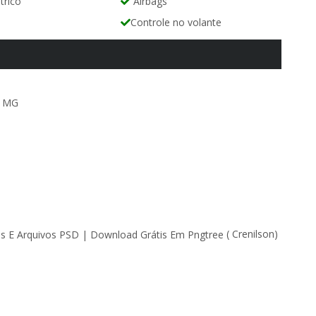
trico
Airbags
Controle no volante
- MG
( Crenilson)