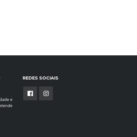
!
REDES SOCIAIS
edade e
retende