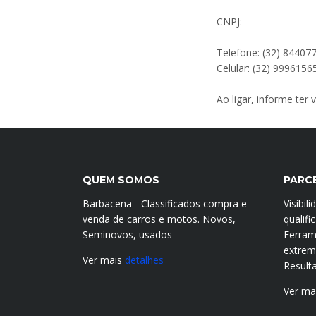
CNPJ:
Telefone: (32) 84407
Celular: (32) 9996156
Ao ligar, informe ter
QUEM SOMOS
PARC
Barbacena - Classificados compra e
Visibil
venda de carros e motos. Novos,
qualif
Seminovos, usados
Ferram
extrema
Ver mais
detalhes
Result
Ver ma