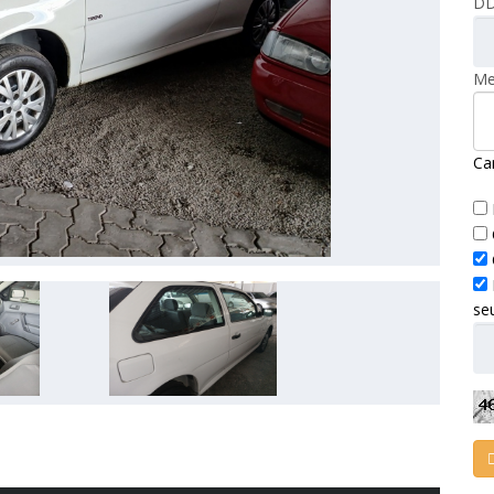
DD
Me
Ca
se