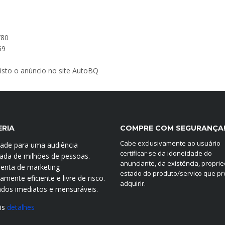
780
59
 visto o anúncio no site AutoBQ
ERIA
COMPRE COM SEGURANÇA
Cabe exclusivamente ao usuário
idade para uma audiência
certificar-se da idoneidade do
icada de milhões de pessoas.
anunciante, da existência, propri
enta de marketing
estado do produto/serviço que p
mente eficiente e livre de risco.
adquirir.
ados imediatos e mensuráveis.
is
detalhes