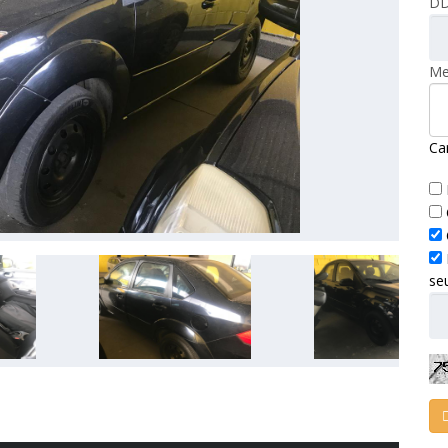
DD
Me
Ca
se