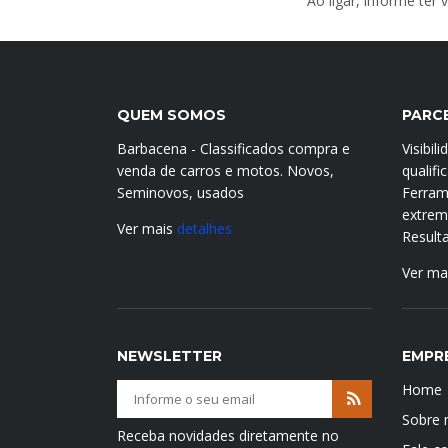
Ao ligar, informe ter
QUEM SOMOS
PARC
Barbacena - Classificados compra e
Visibil
venda de carros e motos. Novos,
qualif
Seminovos, usados
Ferram
extrema
Ver mais
detalhes
Result
Ver ma
NEWSLETTER
EMPR
Home
Sobre 
Receba novidades diretamente no