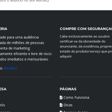
 visto o anúncio no site AutoBQ
ERIA
COMPRE COM SEGURANÇA
Cabe exclusivamente ao usuário
idade para uma audiência
certificar-se da idoneidade do
icada de milhões de pessoas.
anunciante, da existência, propri
enta de marketing
estado do produto/serviço que p
mente eficiente e livre de risco.
adquirir.
ados imediatos e mensuráveis.
is
detalhes
ESA
PÁGINAS
Como Funciona
nós
Dicas