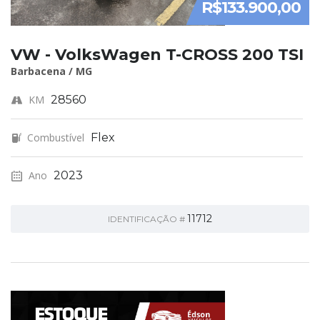
R$133.900,00
VW - VolksWagen T-CROSS 200 TSI
Barbacena / MG
KM
28560
Combustível
Flex
Ano
2023
11712
IDENTIFICAÇÃO #