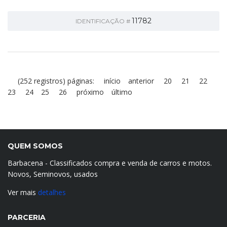
11782
IDENTIFICAÇÃO #
(252 registros) páginas:
início
anterior
20
21
22
23
24
25
26
próximo
último
QUEM SOMOS
Barbacena - Classificados compra e venda de carros e motos.
Novos, Seminovos, usados
Ver mais
detalhes
PARCERIA