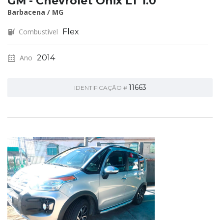
GM - Chevrolet Onix LT 1.0
Barbacena / MG
Combustível
Flex
Ano
2014
11663
IDENTIFICAÇÃO #