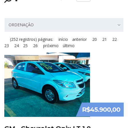
ORDENAÇÃO
(252 registros) páginas:
início
anterior
20
21
22
23
24
25
26
próximo
último
R$45.900,00