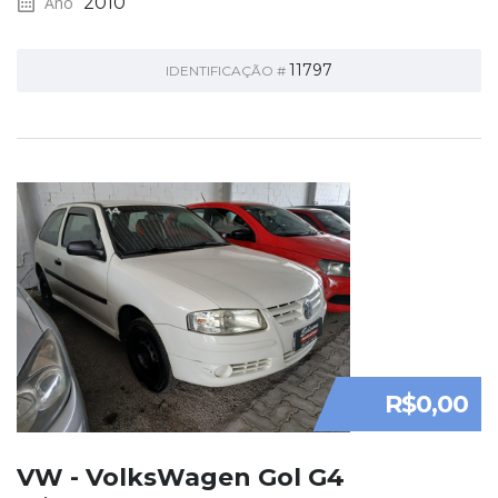
Ano
2010
11797
IDENTIFICAÇÃO #
R$0,00
VW - VolksWagen Gol G4