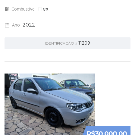
Combustível
Flex
Ano
2022
11209
IDENTIFICAÇÃO #
R$30.000,00