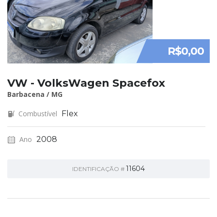
R$0,00
VW - VolksWagen Spacefox
Barbacena / MG
Combustível
Flex
Ano
2008
11604
IDENTIFICAÇÃO #