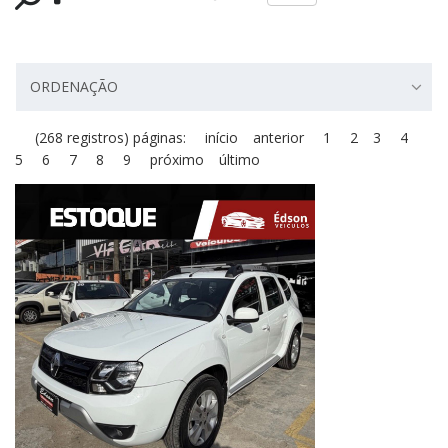
ORDENAÇÃO
(268 registros) páginas:
início
anterior
1
2
3
4
5
6
7
8
9
próximo
último