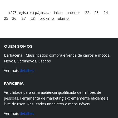
(278 registros) páginas:
início
anterior
22
23
24
25
26
27
28
próximo
último
QUEM SOMOS
Barbacena - Classificados compra e venda de carros e motos.
Novos, Seminovos, usados
Ver mais
detalhes
PARCERIA
Visibilidade para uma audiência qualificada de milhões de
pessoas. Ferramenta de marketing extremamente eficiente e
livre de risco. Resultados imediatos e mensuráveis.
Ver mais
detalhes