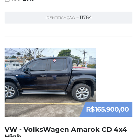
11784
IDENTIFICAÇÃO #
R$165.900,00
VW - VolksWagen Amarok CD 4x4
High