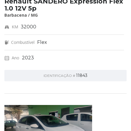
Renault SANDERO Expression Flex
1.0 12V 5p
Barbacena / MG
KM
32000
Combustível
Flex
Ano
2023
11843
IDENTIFICAÇÃO #