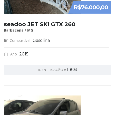
R$76.000,00
seadoo JET SKI GTX 260
Barbacena / MG
Combustível
Gasolina
Ano
2015
11803
IDENTIFICAÇÃO #