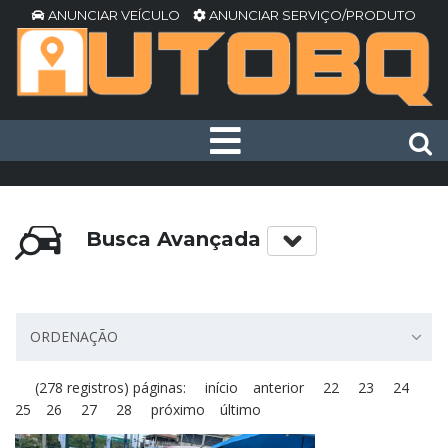
ANUNCIAR VEÍCULO
ANUNCIAR SERVIÇO/PRODUTO
Busca Avançada
ORDENAÇÃO
(278 registros) páginas:
início
anterior
22
23
24
25
26
27
28
próximo
último