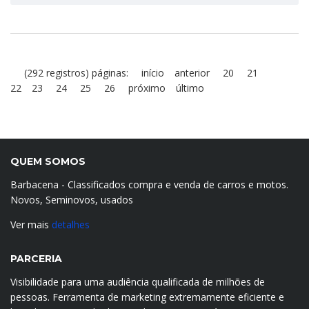
(292 registros) páginas:
início
anterior
20
21
22
23
24
25
26
próximo
último
QUEM SOMOS
Barbacena - Classificados compra e venda de carros e motos.
Novos, Seminovos, usados
Ver mais
detalhes
PARCERIA
Visibilidade para uma audiência qualificada de milhões de
pessoas. Ferramenta de marketing extremamente eficiente e