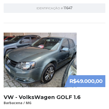
11647
IDENTIFICAÇÃO #
R$49.000,00
VW - VolksWagen GOLF 1.6
Barbacena / MG