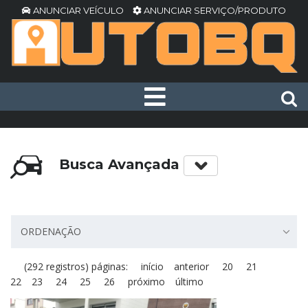
ANUNCIAR VEÍCULO
ANUNCIAR SERVIÇO/PRODUTO
Busca Avançada
ORDENAÇÃO
(292 registros) páginas:
início
anterior
20
21
22
23
24
25
26
próximo
último