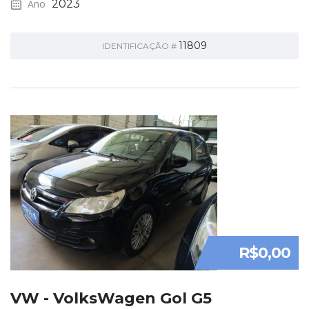
Ano
2023
11809
IDENTIFICAÇÃO #
R$0,00
VW - VolksWagen Gol G5