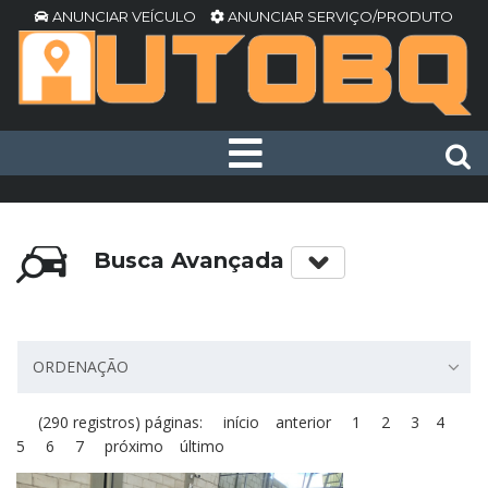
ANUNCIAR VEÍCULO
ANUNCIAR SERVIÇO/PRODUTO
Busca Avançada
ORDENAÇÃO
(290 registros) páginas:
início
anterior
1
2
3
4
5
6
7
próximo
último